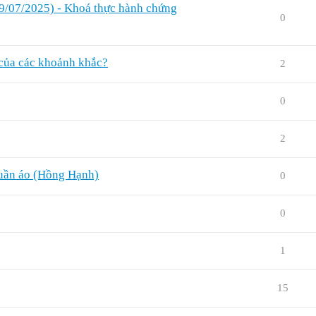
29/07/2025) - Khoá thực hành chứng
0
ỉ của các khoảnh khắc?
2
0
2
quần áo (Hồng Hạnh)
0
0
1
15