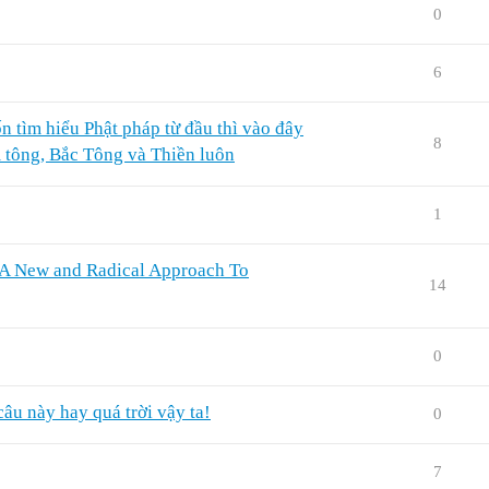
0
6
n tìm hiểu Phật pháp từ đầu thì vào đây
8
m tông, Bắc Tông và Thiền luôn
1
 New and Radical Approach To
14
0
câu này hay quá trời vậy ta!
0
7