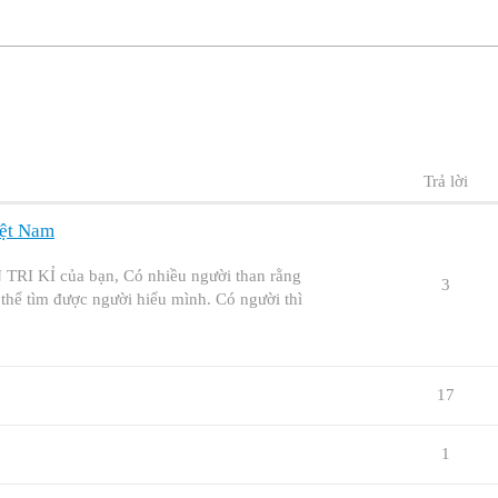
Trả lời
iệt Nam
RI KỈ của bạn, Có nhiều người than rằng
3
thể tìm được người hiểu mình. Có người thì
17
1