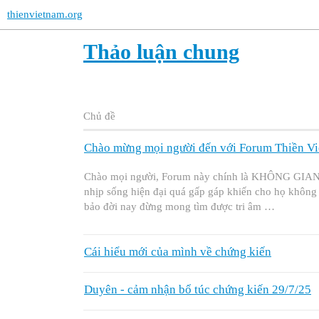
thienvietnam.org
Thảo luận chung
Chủ đề
Chào mừng mọi người đến với Forum Thiền V
Chào mọi người, Forum này chính là KHÔNG GIAN T
nhịp sống hiện đại quá gấp gáp khiến cho họ không 
bảo đời nay đừng mong tìm được tri âm …
Cái hiểu mới của mình về chứng kiến
Duyên - cảm nhận bổ túc chứng kiến 29/7/25