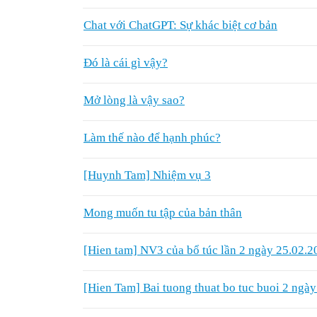
Chat với ChatGPT: Sự khác biệt cơ bản
Đó là cái gì vậy?
Mở lòng là vậy sao?
Làm thế nào để hạnh phúc?
[Huynh Tam] Nhiệm vụ 3
Mong muốn tu tập của bản thân
[Hien tam] NV3 của bổ túc lần 2 ngày 25.02.2
[Hien Tam] Bai tuong thuat bo tuc buoi 2 ngà