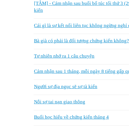
[TÂM] - Cảm nhận sau buổi bổ túc tối thứ 3 (
kiến
Cái gì là sự kết nối liên tục không ngừng ngh
Bà già có phải là đối tượng chứng kiến không?
Tự nhiên nhớ ra 1 câu chuyện
Cảm nhận sau 1 tháng, mỗi ngày 8 tiếng gấp 
Người sợ địa ngục sẽ sợ tà kiến
Nỗi sợ tai nạn giao thông
Buổi học hiểu về chứng kiến tháng 4