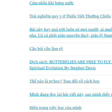
Cảm nhận khi bưng nước
Trải nghiệm quy y ở Thiền Việt Thường Chiếu
Bài này hay quá trời luôn nè mọi người, ai muố
nha. Có cả phật giáo nguyên thuỷ, giáo lý Na
Câu hỏi cần làm rõ
Dịch sách: BUTTERFLIES ARE FREE TO FLY A
Spiritual Evolution By Stephen Davis
Thế nào là tự học? Trao đổi về cách học
Mình đang đọc lại bài viết này, sao mình thấy 
Hiện trạng việc học của mình